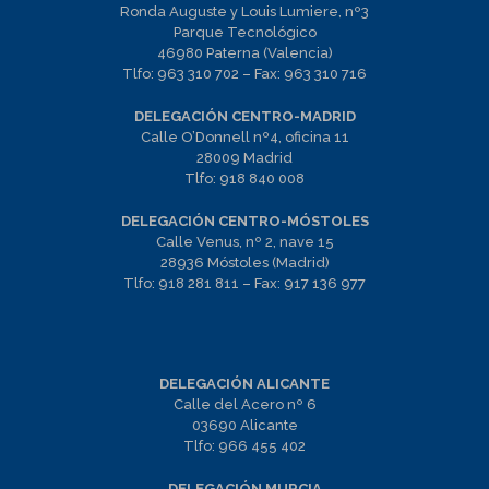
Ronda Auguste y Louis Lumiere, nº3
Parque Tecnológico
46980 Paterna (Valencia)
Tlfo:
963 310 702
– Fax:
963 310 716
DELEGACIÓN CENTRO-MADRID
Calle O’Donnell nº4, oficina 11
28009 Madrid
Tlfo:
918 840 008
DELEGACIÓN CENTRO-MÓSTOLES
Calle Venus, nº 2, nave 15
28936 Móstoles (Madrid)
Tlfo:
918 281 811
– Fax:
917 136 977
DELEGACIÓN ALICANTE
Calle del Acero nº 6
03690 Alicante
Tlfo:
966 455 402
DELEGACIÓN MURCIA