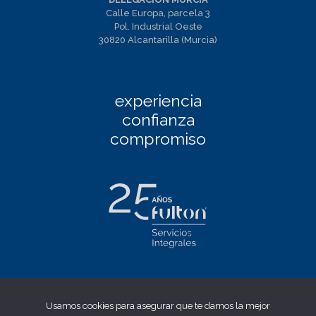
Calle Europa, parcela 3
Pol. Industrial Oeste
30820 Alcantarilla (Murcia)
experiencia
confianza
compromiso
Facebook
|
Linkedin
|
Twitter
|
Instagram
Usamos cookies para asegurar que te damos la mejor
Aviso Legal
|
Política de privacidad
|
Política de cookies
|