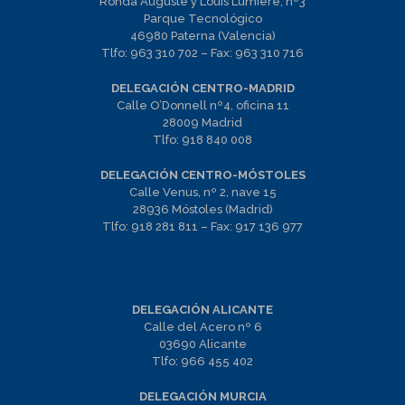
Ronda Auguste y Louis Lumiere, nº3
Parque Tecnológico
46980 Paterna (Valencia)
Tlfo:
963 310 702
– Fax:
963 310 716
DELEGACIÓN CENTRO-MADRID
Calle O’Donnell nº4, oficina 11
28009 Madrid
Tlfo:
918 840 008
DELEGACIÓN CENTRO-MÓSTOLES
Calle Venus, nº 2, nave 15
28936 Móstoles (Madrid)
Tlfo:
918 281 811
– Fax:
917 136 977
DELEGACIÓN ALICANTE
Calle del Acero nº 6
03690 Alicante
Tlfo:
966 455 402
DELEGACIÓN MURCIA