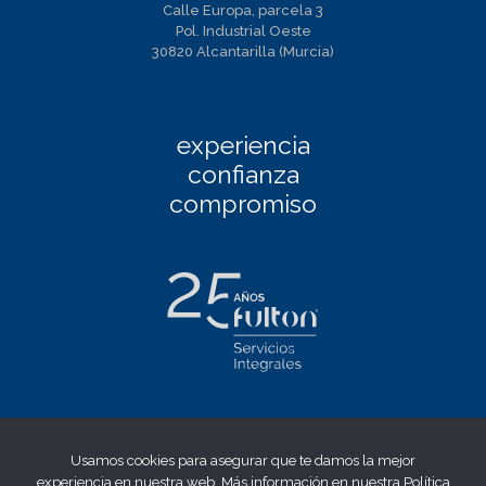
Calle Europa, parcela 3
Pol. Industrial Oeste
30820 Alcantarilla (Murcia)
experiencia
confianza
compromiso
Facebook
|
Linkedin
|
Twitter
|
Instagram
Usamos cookies para asegurar que te damos la mejor
Aviso Legal
|
Política de privacidad
|
Política de cookies
|
experiencia en nuestra web. Más información en nuestra
Política