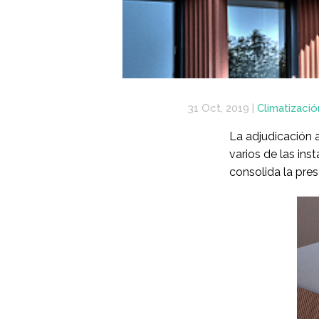
31 Oct, 2019
|
Climatizació
La adjudicación a
varios de las ins
consolida la pres