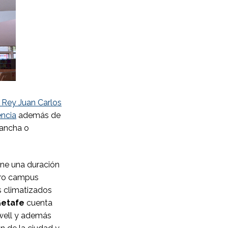
 Rey Juan Carlos
ència
además de
Mancha o
ene una duración
tro campus
s climatizados
etafe
cuenta
well y además