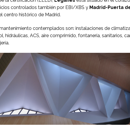
e la certificación (LEED);
Leganés
está situado en el corazó
ficios controlados también por EBI/XBS y
Madrid-Puerta d
el centro histórico de Madrid.
 mantenimiento contemplados son: instalaciones de climatizac
l, hidráulicas, ACS, aire comprimido, fontanería, sanitarios, car
ería.