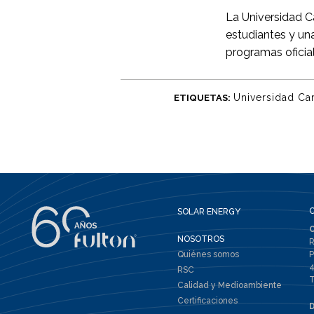
La Universidad C
estudiantes y un
programas oficia
Universidad Car
ETIQUETAS:
SOLAR ENERGY
NOSOTROS
R
Quiénes somos
P
4
RSC
T
Calidad y Medioambiente
Certificaciones