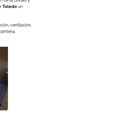
n de la ciudad y
e Toledo
un
ión, ventilación,
pintería,