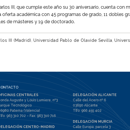
arlos III, que cumple este año su 30 aniversario, cuenta con 
a oferta académica con 45 programas de grado, 11 dobles gr
les de másteres y 19 de doctorado.
,
,
los III (Madrid)
Universidad Pablo de Olavide Sevilla
Univers
CONTACTO
OFICINAS CENTRALES
DELEGACIÓN ALICANTE
onda Auguste y Louis Lumiere, nº3
Calle del Acero nº 6
arque Tecnológico
03690 Alicante
6980 Paterna (Valencia)
Tlfo:
966 455 402
lfo:
963 310 702
– Fax:
963 310 716
DELEGACIÓN MURCIA
DELEGACIÓN CENTRO-MADRID
Calle Europa, parcela 3