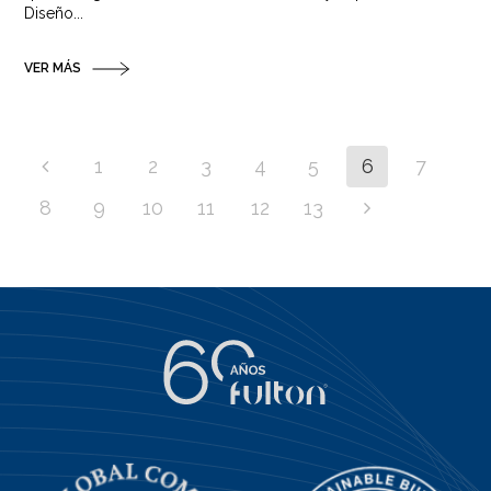
Diseño...
VER MÁS
1
2
3
4
5
6
7
8
9
10
11
12
13