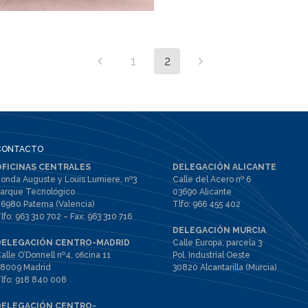
1
2
CONTACTO
OFICINAS CENTRALES
DELEGACIÓN ALICANTE
onda Auguste y Louis Lumiere, nº3
Calle del Acero nº 6
arque Tecnológico
03690 Alicante
6980 Paterna (Valencia)
Tlfo:
966 455 402
lfo:
963 310 702
– Fax:
963 310 716
DELEGACIÓN MURCIA
DELEGACIÓN CENTRO-MADRID
Calle Europa, parcela 3
alle O’Donnell nº4, oficina 11
Pol. Industrial Oeste
8009 Madrid
30820 Alcantarilla (Murcia)
lfo:
918 840 008
DELEGACIÓN CENTRO-