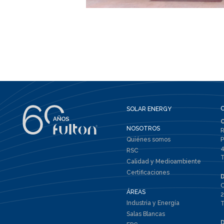
SOLAR ENERGY
NOSOTROS
R
Quiénes somos
P
4
RSC
T
Calidad y Medioambiente
Certificaciones
C
ÁREAS
2
Industria y Energía
T
Salas Blancas