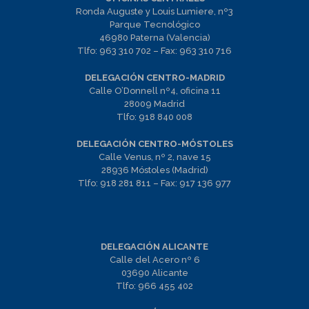
Ronda Auguste y Louis Lumiere, nº3
Parque Tecnológico
46980 Paterna (Valencia)
Tlfo:
963 310 702
– Fax:
963 310 716
DELEGACIÓN CENTRO-MADRID
Calle O’Donnell nº4, oficina 11
28009 Madrid
Tlfo:
918 840 008
DELEGACIÓN CENTRO-MÓSTOLES
Calle Venus, nº 2, nave 15
28936 Móstoles (Madrid)
Tlfo:
918 281 811
– Fax:
917 136 977
DELEGACIÓN ALICANTE
Calle del Acero nº 6
03690 Alicante
Tlfo:
966 455 402