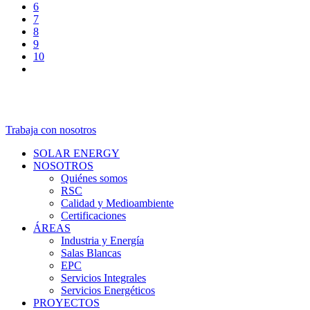
6
7
8
9
10
Trabaja con nosotros
SOLAR ENERGY
NOSOTROS
Quiénes somos
RSC
Calidad y Medioambiente
Certificaciones
ÁREAS
Industria y Energía
Salas Blancas
EPC
Servicios Integrales
Servicios Energéticos
PROYECTOS