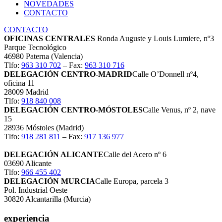
NOVEDADES
CONTACTO
CONTACTO
OFICINAS CENTRALES
Ronda Auguste y Louis Lumiere, nº3
Parque Tecnológico
46980 Paterna (Valencia)
Tlfo:
963 310 702
– Fax:
963 310 716
DELEGACIÓN CENTRO-MADRID
Calle O’Donnell nº4,
oficina 11
28009 Madrid
Tlfo:
918 840 008
DELEGACIÓN CENTRO-MÓSTOLES
Calle Venus, nº 2, nave
15
28936 Móstoles (Madrid)
Tlfo:
918 281 811
– Fax:
917 136 977
DELEGACIÓN ALICANTE
Calle del Acero nº 6
03690 Alicante
Tlfo:
966 455 402
DELEGACIÓN MURCIA
Calle Europa, parcela 3
Pol. Industrial Oeste
30820 Alcantarilla (Murcia)
experiencia