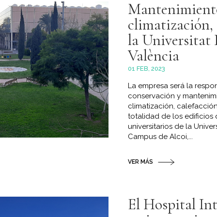
Mantenimiento
climatización,
la Universitat 
València
01 FEB, 2023
La empresa será la respo
conservación y mantenimi
climatización, calefacción
totalidad de los edificio
universitarios de la Unive
Campus de Alcoi,...
VER MÁS
El Hospital In