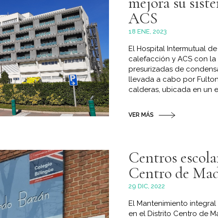
mejora su sist
ACS
18 ENE, 2023
El Hospital Intermutual d
calefacción y ACS con la 
presurizadas de condensa
llevada a cabo por Fulton
calderas, ubicada en un ed
VER MÁS
Centros escolar
Centro de Mad
29 DIC, 2022
El Mantenimiento integral
en el Distrito Centro de 