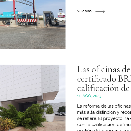
VER MÁS
Las oficinas de
certificado B
calificación d
10 AGO, 2023
La reforma de las oficina
más alta distinción y rec
se refiere. El proyecto h
con la calificación de ‘mu
gestión del consumo energ