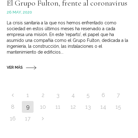
El Grupo Fulton, frente al coronavirus
26 MAY, 2020
La crisis sanitaria a la que nos hemos enfrentado como
sociedad en estos últimos meses ha reservado a cada
empresa una misión. En este ‘reparto’, el papel que ha
asumido una compañía como el Grupo Fulton, dedicada a la
ingeniería, la construcción, las instalaciones o el
mantenimiento de edificios...
VER MÁS
1
2
3
4
5
6
7
8
9
10
11
12
13
14
15
16
17