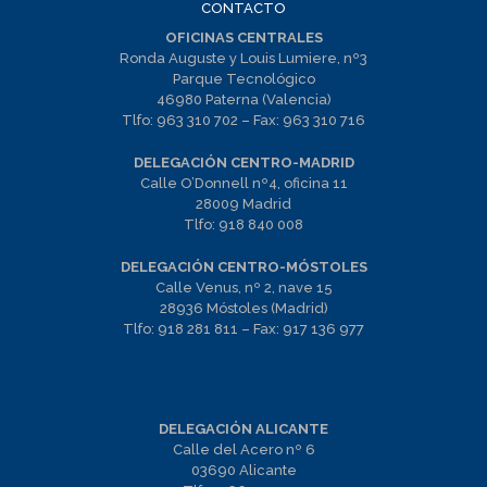
CONTACTO
OFICINAS CENTRALES
Ronda Auguste y Louis Lumiere, nº3
Parque Tecnológico
46980 Paterna (Valencia)
Tlfo:
963 310 702
– Fax:
963 310 716
DELEGACIÓN CENTRO-MADRID
Calle O’Donnell nº4, oficina 11
28009 Madrid
Tlfo:
918 840 008
DELEGACIÓN CENTRO-MÓSTOLES
Calle Venus, nº 2, nave 15
28936 Móstoles (Madrid)
Tlfo:
918 281 811
– Fax:
917 136 977
DELEGACIÓN ALICANTE
Calle del Acero nº 6
03690 Alicante