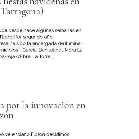
 fiestas navideñas en
(Tarragona)
 luce desde hace algunas semanas en
d'Ebre. Por segundo año
esa ha sido la encargada de iluminar
nicipios - García, Benissanet, Móra La
a-roja d'Ebre, La Torre...
a por la innovación en
azón
po valenciano Fulton decidimos