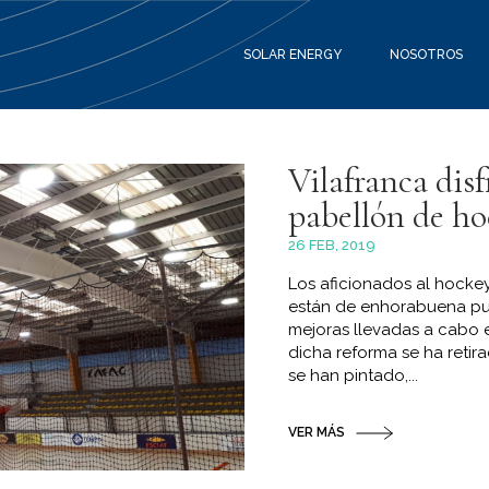
SOLAR ENERGY
NOSOTROS
Vilafranca disf
pabellón de ho
26 FEB, 2019
Los aficionados al hockey
están de enhorabuena pue
mejoras llevadas a cabo e
dicha reforma se ha retir
se han pintado,...
VER MÁS