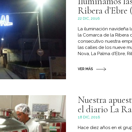
Iluminamos las
Ribera d’Ebre 
22 DIC, 2016
La iluminación navideña
la Comarca de la Ribera 
consecutivo nuestra empr
las calles de los nueve mu
Nova, La Palma d'Ebre, Rib
VER MÁS
Nuestra apuest
el diario La R
18 DIC, 2016
Hace diez años en el gru