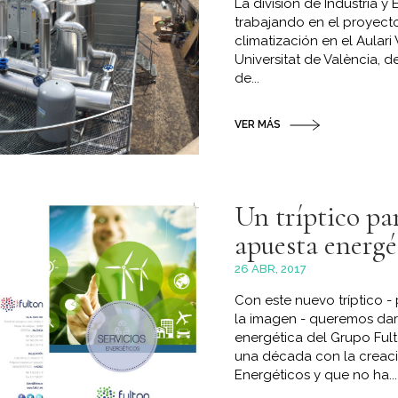
La división de Industria y
trabajando en el proyecto
climatización en el Aular
Universitat de València, 
de...
VER MÁS
Un tríptico pa
apuesta energé
26 ABR, 2017
Con este nuevo tríptico 
la imagen - queremos dar
energética del Grupo Ful
una década con la creació
Energéticos y que no ha...